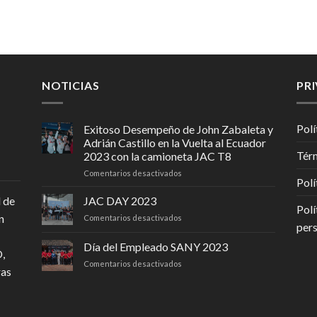
NOTICIAS
PR
Polí
Exitoso Desempeño de John Zabaleta y
Adrián Castillo en la Vuelta al Ecuador
Térm
2023 con la camioneta JAC T8
en
Comentarios desactivados
Polí
Exitoso
Desempeño
JAC DAY 2023
 de
Polí
de
n
en
Comentarios desactivados
John
per
JAC
Zabaleta
DAY
Día del Empleado SANY 2023
y
,
2023
Adrián
en
Comentarios desactivados
Castillo
ras
Día
en
del
la
Empleado
Vuelta
SANY
al