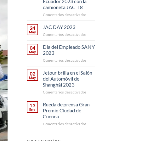
Ecuador 2023 con la
camioneta JAC T8
en
Comentarios desactivados
Exitoso
Desempeño
JAC DAY 2023
24
de
May
en
Comentarios desactivados
John
JAC
Zabaleta
DAY
Día del Empleado SANY
y
04
2023
May
2023
Adrián
Castillo
en
Comentarios desactivados
en
Día
la
del
Jetour brilla en el Salón
02
Vuelta
Empleado
May
del Automóvil de
al
SANY
Shanghái 2023
Ecuador
2023
2023
en
Comentarios desactivados
con
Jetour
la
brilla
Rueda de prensa Gran
13
camioneta
en
Ene
Premio Ciudad de
JAC
el
Cuenca
T8
Salón
en
Comentarios desactivados
del
Rueda
Automóvil
de
de
prensa
Shanghái