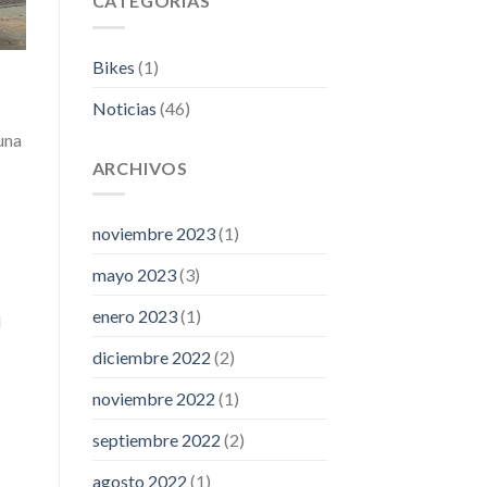
CATEGORÍAS
Gran
2023
Premio
Ciudad
Bikes
(1)
de
Cuenca
Noticias
(46)
una
ARCHIVOS
noviembre 2023
(1)
mayo 2023
(3)
enero 2023
(1)
l
diciembre 2022
(2)
noviembre 2022
(1)
septiembre 2022
(2)
agosto 2022
(1)