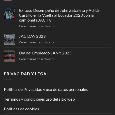
Exitoso Desempeño de John Zabaleta y Adrián
Castillo en la Vuelta al Ecuador 2023 con la
camioneta JAC T8
en
Comentarios desactivados
Exitoso
Desempeño
JAC DAY 2023
de
en
Comentarios desactivados
John
JAC
Zabaleta
DAY
Día del Empleado SANY 2023
y
2023
Adrián
en
Comentarios desactivados
Castillo
Día
en
del
la
Empleado
PRIVACIDAD Y LEGAL
Vuelta
SANY
al
2023
Ecuador
2023
Política de Privacidad y uso de datos personales
con
la
Términos y condiciones uso del sitio web
camioneta
JAC
Políticas de cookies
T8